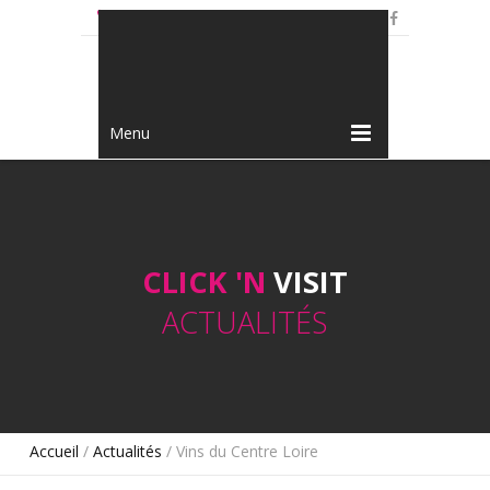
+33 3 80 73 11 12
Menu
CLICK 'N
VISIT
ACTUALITÉS
Accueil
/
Actualités
/ Vins du Centre Loire