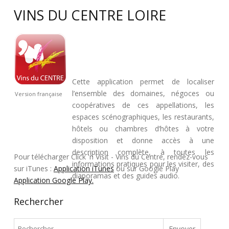
VINS DU CENTRE LOIRE
Cette application permet de localiser
l’ensemble des domaines, négoces ou
Version française
coopératives de ces appellations, les
espaces scénographiques, les restaurants,
hôtels ou chambres d’hôtes à votre
disposition et donne accès à une
description complète, à toutes les
Pour télécharger Click 'n Visit - Vins du Centre, rendez-vous
informations pratiques pour les visiter, des
sur iTunes :
Application iTunes
ou sur Google Play
diaporamas et des guides audio.
Application Google Play.
Rechercher