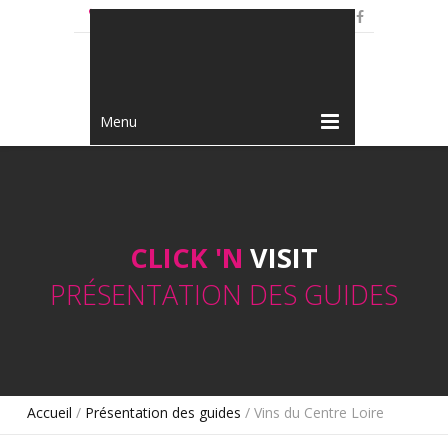
+33 3 80 73 11 12
Menu
CLICK 'N
VISIT
PRÉSENTATION DES GUIDES
Accueil
/
Présentation des guides
/ Vins du Centre Loire